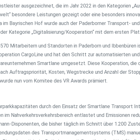
tleister ausgezeichnet, die im Jahr 2022 in den Kategorien „Aus
Umwelt“ besondere Leistungen gezeigt oder eine besonders innov
a im Bayrischen Hof wurde auch der Paderborner Transport- und 
 der Kategorie „Digitalisierung/Kooperation“ mit dem ersten Pla
570 Mitarbeitern und Standorten in Paderborn und Ibbenbüren ist
peration CargoLine und hat den Schritt zur automatisierten und
reunternehmen Smartlane umgesetzt. Diese Kooperation, die da
nach Auftragspriorität, Kosten, Wegstrecke und Anzahl der Stop
, wurde nun vom Komitee des VR Awards prämiert.
rparkkapazitäten durch den Einsatz der Smartlane Transport Int
ßen im Nahverkehrsverkehrsbereich entlastet und Emissionen red
nn-Disponenten, die bisher täglich im Schnitt über 1.200 Zuste
endungsdaten des Transportmanagementsystems (TMS) manuell