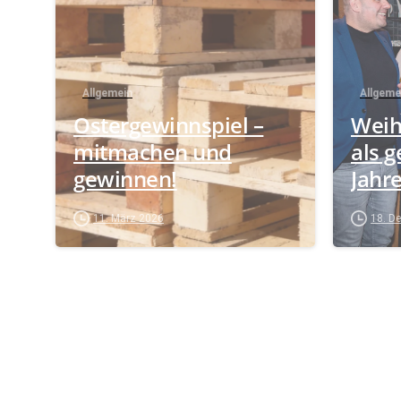
Allgemein
Allgeme
Ostergewinnspiel –
Weih
mitmachen und
als 
gewinnen!
Jahr
11. März 2026
18. D