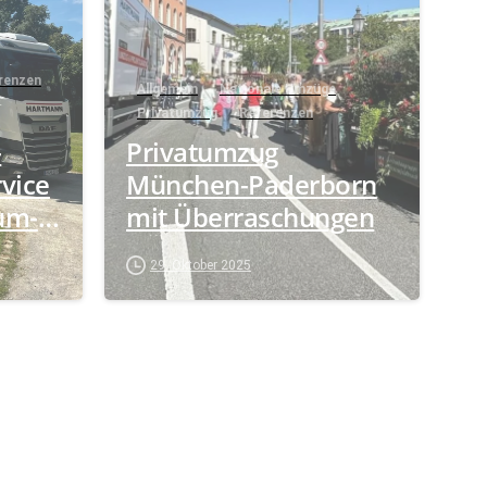
renzen
Allgemein
Nationale Umzüge
Privatumzug
Referenzen
-
Privatumzug
rvice
München-Paderborn
um-
mit Überraschungen
29. Oktober 2025