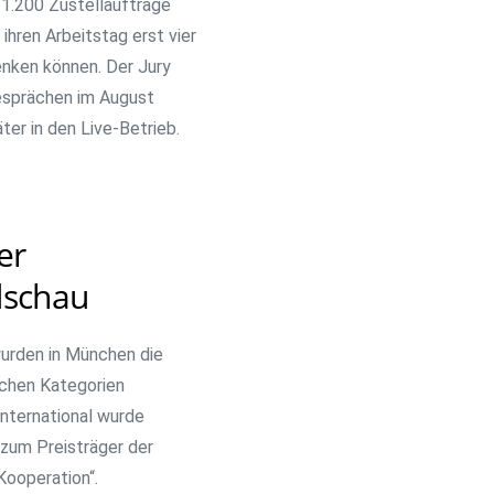
 1.200 Zustellaufträge
ihren Arbeitstag erst vier
enken können. Der Jury
esprächen im August
er in den Live-Betrieb.
er
dschau
 wurden in München die
ichen Kategorien
nternational wurde
zum Preisträger der
Kooperation“.