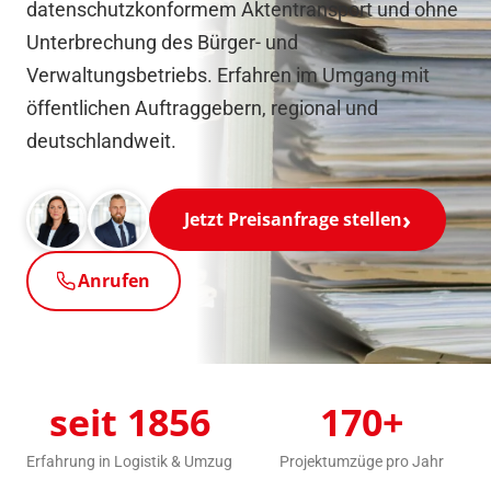
datenschutzkonformem Aktentransport und ohne
Unterbrechung des Bürger- und
Verwaltungsbetriebs. Erfahren im Umgang mit
öffentlichen Auftraggebern, regional und
deutschlandweit.
Jetzt Preisanfrage stellen
Anrufen
seit 1856
170+
Erfahrung in Logistik & Umzug
Projektumzüge pro Jahr