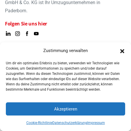
GmbH & Co. KG ist Ihr Umzugsunternehmen in
Paderborn.
Folgen Sie uns hier
Zustimmung verwalten
Hilfreiche Links
Um dir ein optimales Erlebnis zu bieten, verwenden wir Technologien wie
Cookies, um Geräteinformationen zu speichern und/oder darauf
Hier finden Sie häufig gesuchte Links, die Ihnen wertvolle
zuzugreifen. Wenn du diesen Technologien zustimmst, können wir Daten
Informationen bieten.
wie das Surfverhalten oder eindeutige IDs auf dieser Website verarbeiten.
Wenn du deine Zustimmung nicht erteilst oder zurückziehst, können
bestimmte Merkmale und Funktionen beeinträchtigt werden.
Umzugscheckliste
Kontakt
Akzeptieren
Versicherung
Preis anfragen
Preisanfrage
Anrufen
Cookie-Richtlinie
Datenschutzerklärung
Impressum