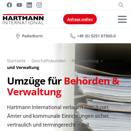
Anfrage stellen
Paderborn
+49 (0) 5251 87500-0
Startseite
›
Geschäftskunden
›
Projektumzug
›
Behörden
und Verwaltung
Umzüge für
Behörden &
Verwaltung
Hartmann International verlagert Rathäuser,
Ämter und kommunale Einrichtungen sicher,
vertraulich und termingerecht – mit