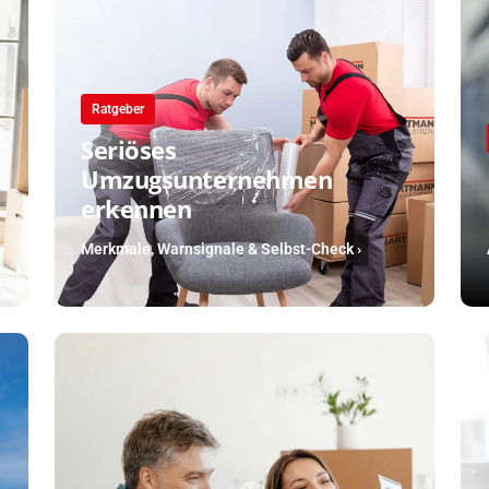
Ratgeber
Seriöses
Umzugsunternehmen
erkennen
Merkmale, Warnsignale & Selbst-Check ›