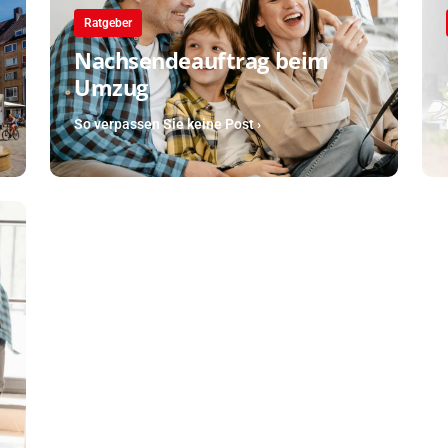
Ratgeber
Nachsendeauftrag beim
Umzug
So verpassen Sie keine Post ›