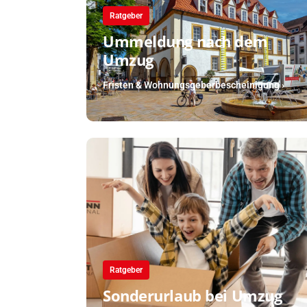
Ratgeber
Ummeldung nach dem
Umzug
Fristen & Wohnungsgeberbescheinigung ›
Ratgeber
Sonderurlaub bei Umzug