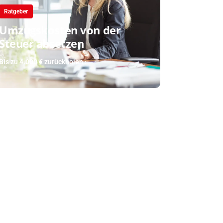
Ratgeber
Umzugskosten von der
Steuer absetzen
Bis zu 4.000 € zurückholen ›