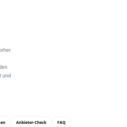
orher
rden
t und
men
Anbieter-Check
FAQ