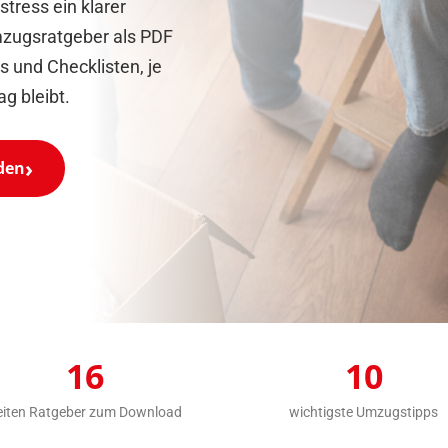
tress ein klarer
mzugsratgeber als PDF
ps und Checklisten, je
g bleibt.
den
16
10
eiten Ratgeber zum Download
wichtigste Umzugstipps