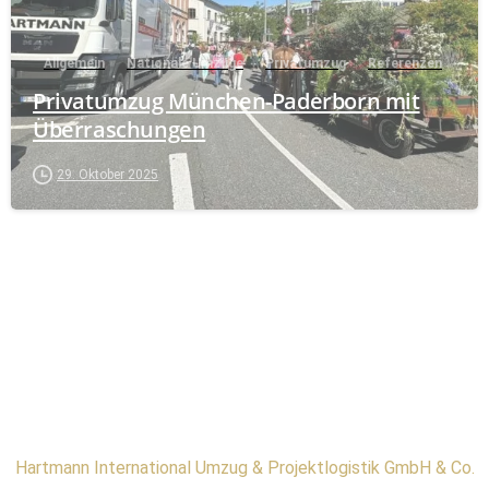
Allgemein
Nationale Umzüge
Privatumzug
Referenzen
Privatumzug München-Paderborn mit
Überraschungen
29. Oktober 2025
Hartmann International Umzug & Projektlogistik GmbH & Co.