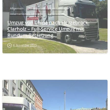
Allgemein
Firmen- und Projektumzüge
Internationale Umzüge
Referenzen
Umzug von China nach Herzebrock-
Clarholz – Full-Service Umzug mit
Rundum-Betreuung
4. November 2025