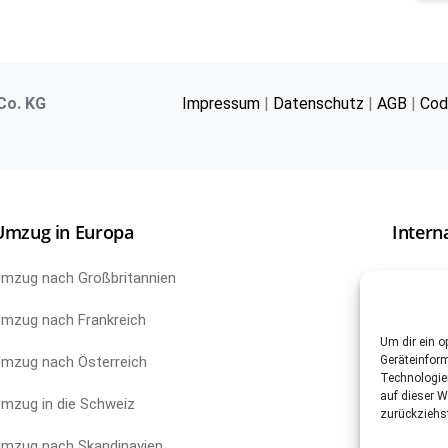
Co. KG
Impressum
|
Datenschutz
|
AGB
|
Cod
Umzug in Europa
Intern
mzug nach Großbritannien
Umzug n
mzug nach Frankreich
Umzug n
Um dir ein o
mzug nach Österreich
Umzug n
Geräteinfor
Technologie
auf dieser W
mzug in die Schweiz
Umzug n
zurückziehs
mzug nach Skandinavien
Umzug i