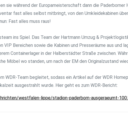
zen sie während der Europameisterschaft dann die Paderborner
nventar fast alles selbst mitbringt, von den Umkleidekabinen über
un: Fast alles muss raus!
eam ins Spiel. Das Team der Hartmann Umzug & Projektlogistik
n VIP Bereichen sowie die Kabinen und Presseräume aus und lag
erem Containerlager in der Halberstädter Straße zwischen. Wäh
he Möbel wo standen, um nach der EM den Originalzustand wied
nem WDR-Team begleitet, sodass ein Artikel auf der WDR Homep
okalzeit ausgestrahlt wurde. Hier geht es zum WDR-Bericht:
hrichten/westfalen-lippe/stadion-paderborn-ausgeraeumt-100