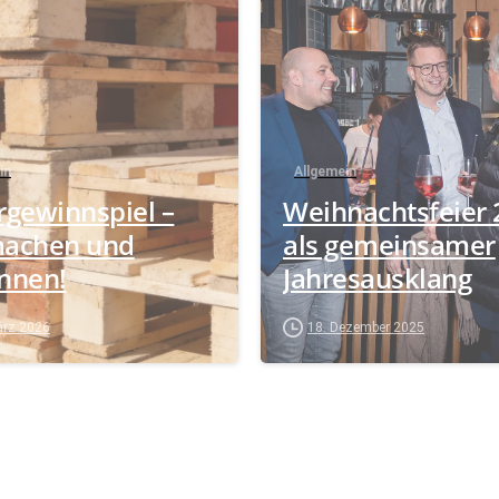
in
Allgemein
rgewinnspiel –
Weihnachtsfeier 
achen und
als gemeinsamer
nnen!
Jahresausklang
ärz 2026
18. Dezember 2025