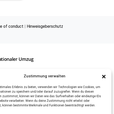
e of conduct
|
Hinweisgeberschutz
ationaler Umzug
ach China
Zustimmung verwalten
ach Kanada
ptimales Erlebnis zu bieten, verwenden wir Technologien wie Cookies, um
ach Neuseeland
mationen zu speichern und/oder darauf zuzugreifen. Wenn du diesen
n zustimmst, können wir Daten wie das Surfverhalten oder eindeutige IDs
ebsite verarbeiten. Wenn du deine Zustimmung nicht erteilst oder
ach Südamerika
t, können bestimmte Merkmale und Funktionen beeinträchtigt werden.
n die USA