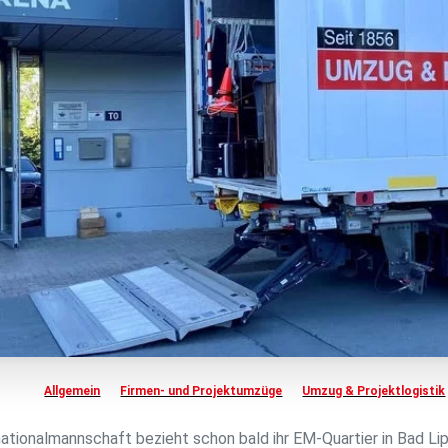
Allgemein
Firmen- und Projektumzüge
Umzug & Projektlogistik
ationalmannschaft bezieht schon bald ihr EM-Quartier in Bad Lip