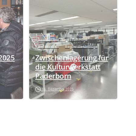
Firmen- und Projektumzüge
Referenzen
Regionale Umzüge
2025
Zwischenlagerung für
die Kulturwerkstatt
Paderborn
16. Dezember 2025