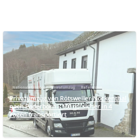
Nationale Umzüge
Privatumzug
Referenzen
Privatumzug von Rötsweiler-Nockenthal
nach Paderborn – 100 m³ sicher in 4
Tagen transportiert
2. April 2026