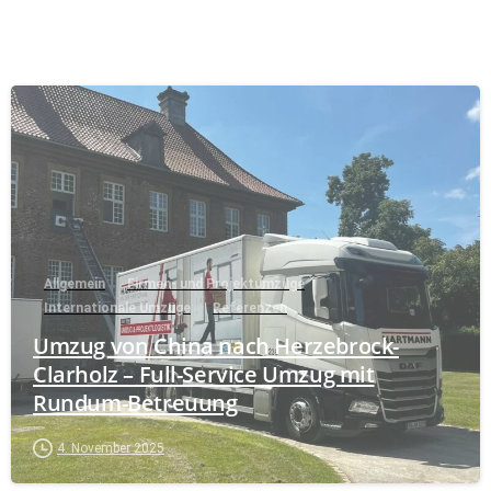
Allgemein
Firmen- und Projektumzüge
Internationale Umzüge
Referenzen
Umzug von China nach Herzebrock-
Clarholz – Full-Service Umzug mit
Rundum-Betreuung
4. November 2025