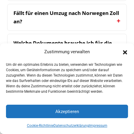
Fällt für einen Umzug nach Norwegen Zoll
an?
Welche Dokumente brauche ich für die
Zollabfertigung nach Norwegen?
Zustimmung verwalten
Um dir ein optimales Erlebnis zu bieten, verwenden wir Technologien wie
Cookies, um Geräteinformationen zu speichern und/oder darauf
Fahren Sie mit der Fähre oder über den
zuzugreifen. Wenn du diesen Technologien zustimmst, können wir Daten
Landweg nach Norwegen?
wie das Surfverhalten oder eindeutige IDs auf dieser Website verarbeiten.
Wenn du deine Zustimmung nicht erteilst oder zurückziehst, können
bestimmte Merkmale und Funktionen beeinträchtigt werden.
Ziehen Sie auch nach Oslo, Bergen oder
Stavanger um?
Akzeptieren
Angebot anfordern
Anrufen
Cookie-Richtlinie
Datenschutzerklärung
Impressum
Kann ich Möbel auch nur teilweise