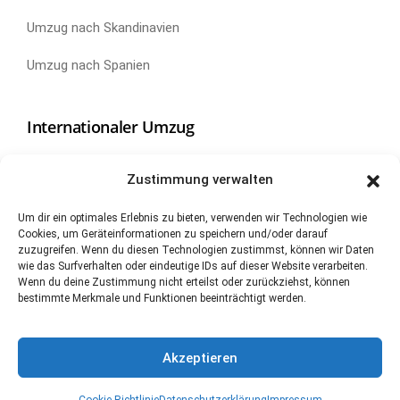
Umzug nach Skandinavien
Umzug nach Spanien
Internationaler Umzug
Umzug nach China
Zustimmung verwalten
Umzug nach Kanada
Um dir ein optimales Erlebnis zu bieten, verwenden wir Technologien wie
Cookies, um Geräteinformationen zu speichern und/oder darauf
Umzug nach Neuseeland
zuzugreifen. Wenn du diesen Technologien zustimmst, können wir Daten
wie das Surfverhalten oder eindeutige IDs auf dieser Website verarbeiten.
Umzug nach Südamerika
Wenn du deine Zustimmung nicht erteilst oder zurückziehst, können
bestimmte Merkmale und Funktionen beeinträchtigt werden.
Umzug in die USA
Umzug nach VAE / Dubai
Akzeptieren