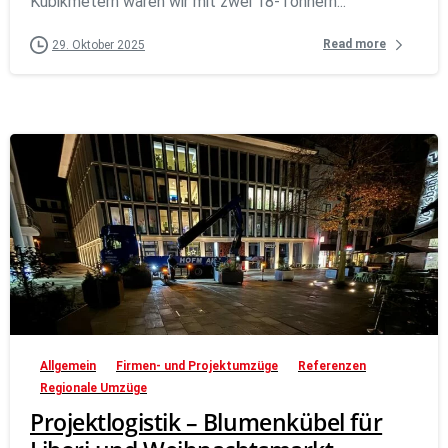
Kubikmetern waren wir mit zwei 18-Tonnern...
Read more
29. Oktober 2025
Allgemein
Firmen- und Projektumzüge
Referenzen
Regionale Umzüge
Projektlogistik – Blumenkübel für