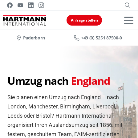
Anfrage stellen
Paderborn
+49 (0) 5251 87500-0
Umzug nach
England
Sie planen einen Umzug nach England – nach
London, Manchester, Birmingham, Liverpool,
Leeds oder Bristol? Hartmann International
organisiert Ihren Auslandsumzug seit 1856: mit
festem, geschultem Team, FAIM-zertifizierten