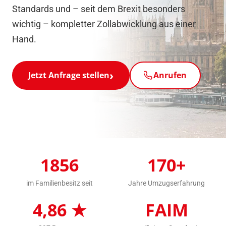
Standards und – seit dem Brexit besonders
wichtig – kompletter Zollabwicklung aus einer
Hand.
Jetzt Anfrage stellen
Anrufen
1856
170+
im Familienbesitz seit
Jahre Umzugserfahrung
4,86 ★
FAIM