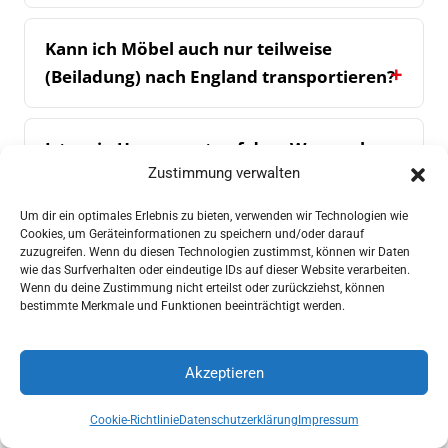
Kann ich Möbel auch nur teilweise
(Beiladung) nach England transportieren?
Ist mein Umzugsgut auf dem Weg nach
Zustimmung verwalten
England versichert?
Um dir ein optimales Erlebnis zu bieten, verwenden wir Technologien wie
Cookies, um Geräteinformationen zu speichern und/oder darauf
Brauche ich ein Visum oder einen
zuzugreifen. Wenn du diesen Technologien zustimmst, können wir Daten
wie das Surfverhalten oder eindeutige IDs auf dieser Website verarbeiten.
Aufenthaltstitel für England?
Wenn du deine Zustimmung nicht erteilst oder zurückziehst, können
bestimmte Merkmale und Funktionen beeinträchtigt werden.
In welche Städte in England ziehen Sie um?
Akzeptieren
Angebot anfordern
Anrufen
Woran erkenne ich ein seriöses
Cookie-Richtlinie
Datenschutzerklärung
Impressum